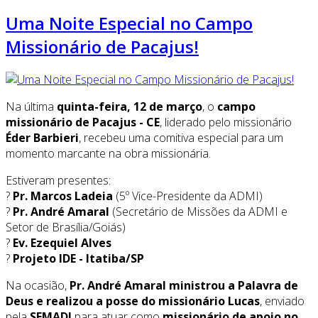
Uma Noite Especial no Campo
Missionário de Pacajus!
Na última
quinta-feira, 12 de março
, o
campo
missionário de Pacajus - CE
, liderado pelo missionário
Éder Barbieri
, recebeu uma comitiva especial para um
momento marcante na obra missionária.
Estiveram presentes:
?
Pr. Marcos Ladeia
(5º Vice-Presidente da ADMI)
?
Pr. André Amaral
(Secretário de Missões da ADMI e
Setor de Brasília/Goiás)
?
Ev. Ezequiel Alves
?
Projeto IDE - Itatiba/SP
Na ocasião,
Pr. André Amaral ministrou a Palavra de
Deus e realizou a posse do missionário Lucas
, enviado
pela
SEMADI
para atuar como
missionário de apoio no