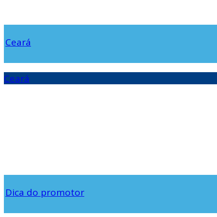
Ceará
Ceará
Dica do promotor