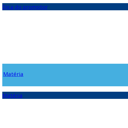
Dica do promotor
Matéria
Matéria