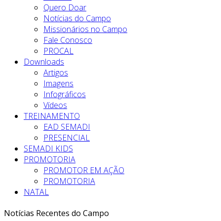
Quero Doar
Notícias do Campo
Missionários no Campo
Fale Conosco
PROCAL
Downloads
Artigos
Imagens
Infográficos
Vídeos
TREINAMENTO
EAD SEMADI
PRESENCIAL
SEMADI KIDS
PROMOTORIA
PROMOTOR EM AÇÃO
PROMOTORIA
Amazonas
NATAL
Missionário Renato tomou posse
Sítio do Quinto-BA
Alagoinha-CE
Ceará
Peru
Amazonas
Vale do Jequitinhonha
Amazonas
no campo missionário de Tefé –
Notícias Recentes do Campo