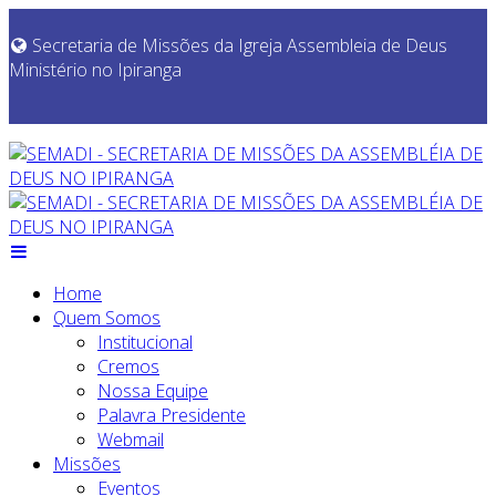
Secretaria de Missões da Igreja Assembleia de Deus
Ministério no Ipiranga
Home
Quem Somos
Institucional
Cremos
Nossa Equipe
Palavra Presidente
Webmail
Missões
Eventos