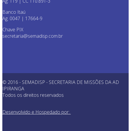
Ag. 119 | CC 110.891-3
Banco Itaú
Ag. 0047 | 17664-9
Chave PIX
secretaria@semadisp.com.br
© 2016 - SEMADISP - SECRETARIA DE MISSÕES DA AD
IPIRANGA
Todos os direitos reservados
Desenvolvido e Hospedado por: