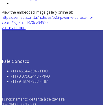
View the embedded image gallery online at:
https://semadi.com.br/noticias/523-jovem-e-curada-no-
ceara#sigProId370ce34927
voltar ao topo
Fale Conosco
(11) 4524-4694 - FIXO
(11) 9 97502448 - VIVO
(11) 9 49747803 - TIM
Funcionamento de terça à sexta-feira
das 08h00 ás 17h00