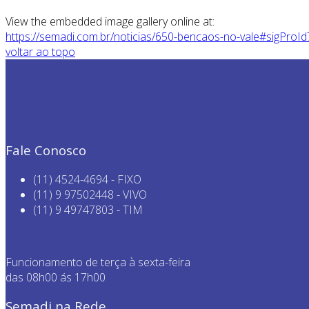
View the embedded image gallery online at:
https://semadi.com.br/noticias/650-bencaos-no-vale#sigProI
voltar ao topo
Fale Conosco
(11) 4524-4694 - FIXO
(11) 9 97502448 - VIVO
(11) 9 49747803 - TIM
Funcionamento de terça à sexta-feira
das 08h00 ás 17h00
Semadi na Rede