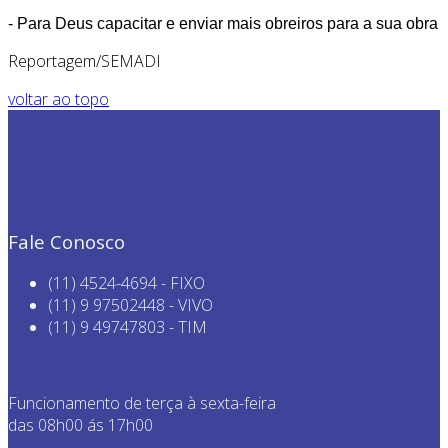
- Para Deus capacitar e enviar mais obreiros para a sua obra
Reportagem/SEMADI
voltar ao topo
Fale Conosco
(11) 4524-4694 - FIXO
(11) 9 97502448 - VIVO
(11) 9 49747803 - TIM
Funcionamento de terça à sexta-feira
das 08h00 ás 17h00