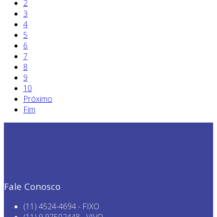
2
3
4
5
6
7
8
9
10
Próximo
Fim
Fale Conosco
(11) 4524-4694 - FIXO