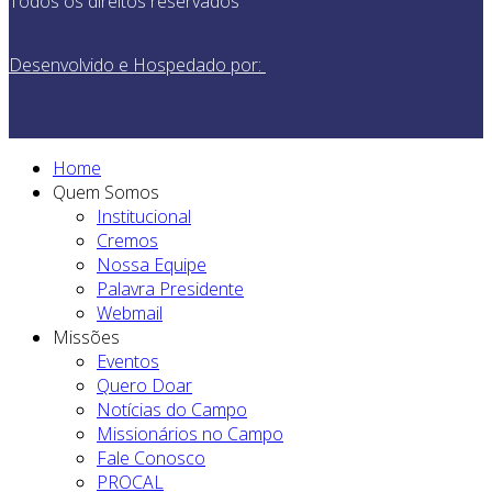
Todos os direitos reservados
Desenvolvido e Hospedado por:
Home
Quem Somos
Institucional
Cremos
Nossa Equipe
Palavra Presidente
Webmail
Missões
Eventos
Quero Doar
Notícias do Campo
Missionários no Campo
Fale Conosco
PROCAL